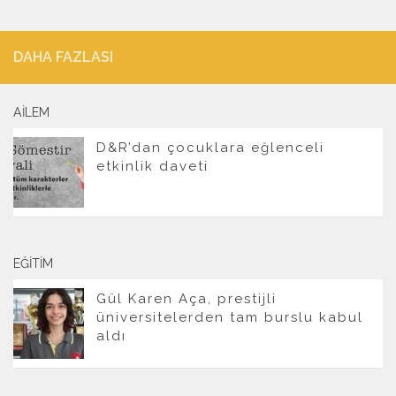
DAHA FAZLASI
AILEM
D&R’dan çocuklara eğlenceli
etkinlik daveti
EĞITIM
Gül Karen Aça, prestijli
üniversitelerden tam burslu kabul
aldı