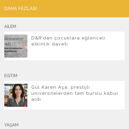
DAHA FAZLASI
AILEM
D&R’dan çocuklara eğlenceli
etkinlik daveti
EĞITIM
Gül Karen Aça, prestijli
üniversitelerden tam burslu kabul
aldı
YAŞAM