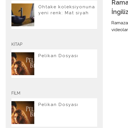
Rama
Ohtake koleksiyonuna
İngili
yeni renk: Mat siyah
Ramazan 
videoları
KITAP
Pelikan Dosyası
FILM
Pelikan Dosyası