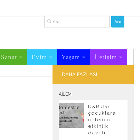
Arama:
&Sanat
Evim
Yaşam
İletişim
DAHA FAZLASI
AILEM
D&R’dan
çocuklara
eğlenceli
etkinlik
daveti