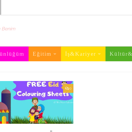
m Benim
ünlüğüm
Eğitim
İş&Kariyer
Kültür
0