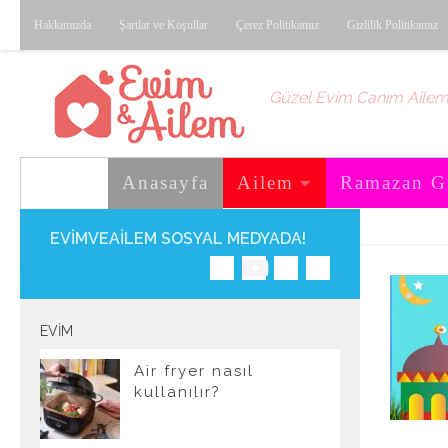
Hakkımızda
Şartlar ve Koşullar
Çerez Politikamız
Gizlilik Politikamız
Skip to content
Güzel Evim Canım Aile
Anasayfa
Ailem
Ramazan G
EVIMVEAILEM SOSYAL MEDYADA!
EVIM
Air fryer nasıl
kullanılır?