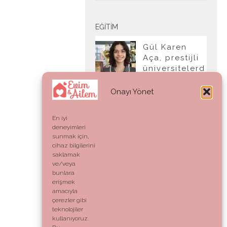
EĞITIM
Gül Karen
Aça, prestijli
üniversitelerd
en tam burslu
kabul aldı
Onayı Yönet
En iyi
deneyimleri
YAŞAM
sunmak için,
cihaz bilgilerini
Ahlak:
saklamak
Genetik Bir
ve/veya
Kod mu,
bunlara
Vicdani Bir
erişmek
Refleks mi?
amacıyla
çerezler gibi
teknolojiler
kullanıyoruz.