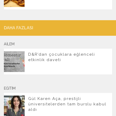
DAHA FAZLASI
AILEM
D&R’dan çocuklara eğlenceli
etkinlik daveti
EĞITIM
Gül Karen Aça, prestijli
üniversitelerden tam burslu kabul
aldı