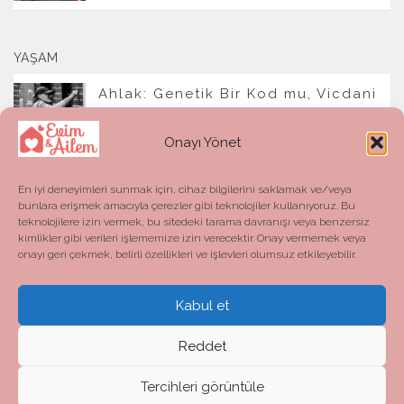
YAŞAM
Ahlak: Genetik Bir Kod mu, Vicdani
Bir Refleks mi?
Onayı Yönet
En iyi deneyimleri sunmak için, cihaz bilgilerini saklamak ve/veya
bunlara erişmek amacıyla çerezler gibi teknolojiler kullanıyoruz. Bu
teknolojilere izin vermek, bu sitedeki tarama davranışı veya benzersiz
kimlikler gibi verileri işlememize izin verecektir. Onay vermemek veya
onayı geri çekmek, belirli özellikleri ve işlevleri olumsuz etkileyebilir.
Kabul et
Evim ve Ailem © 2026. All Rights Reserved.
Powered by
- Designed with the
Hueman theme
Reddet
Tercihleri görüntüle