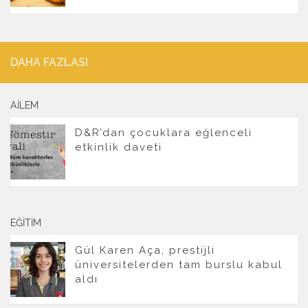
DAHA FAZLASI
AILEM
D&R’dan çocuklara eğlenceli
etkinlik daveti
EĞITIM
Gül Karen Aça, prestijli
üniversitelerden tam burslu kabul
aldı