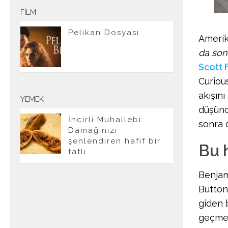
FILM
Pelikan Dosyası
Amerik
da son
Scott 
Curiou
akışını
YEMEK
düşünd
İncirli Muhallebi:
sonra 
Damağınızı
şenlendiren hafif bir
Bu h
tatlı
Benjam
Button
giden 
geçmed