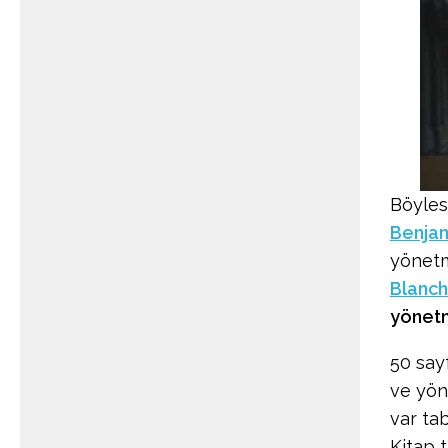
Böyles
Benjam
yönetm
Blanch
yönetm
50 sayf
ve yön
var ta
Kitap 