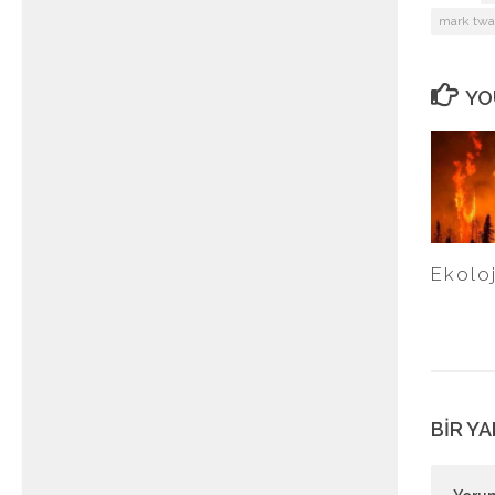
mark twa
YO
Ekoloj
BIR YA