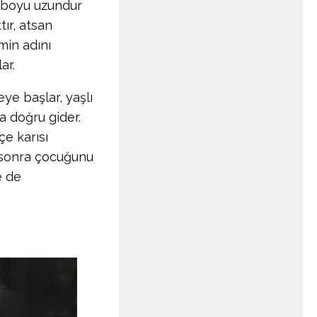
 boyu uzundur
ır, atsan
min adını
ar.
eye başlar, yaşlı
 doğru gider.
çe karısı
r sonra çocuğunu
e de