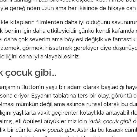
yle gereğinden uzun ama her ikisinde de hikaye can a
ikle kitapların filmlerden daha iyi olduğunu savunuru
 benim için daha etkileyicidir çünkü kendi kafamda
ı daha çok severim ama böylesi değişik ve fantastik
i izlemek, görmek, hissetmek gerekiyor diye düşünüy
iciliğini daha iyi anlayabilesiniz.
k çocuk gibi…
enjamin Button’ın yaşlı bir adam olarak başladığı hay
sona eriyor. Eşyanın tabiatına ters bir olay, görüntü 
olması mümkün değil ama aslında ruhsal olarak bu d
ğını yaşlılarla vakit geçirenler kolaylıkla anlayabilirl
almış, eli öpülesi büyüklerimiz için
‘Artık çocuk gibi!
’ 
lik bir cümle:
Artık çocuk gibi
… Aslında bu kısacık cü