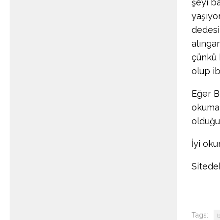
şeyi ba
yaşıyo
dedesi
alıngan
çünkü 
olup i
Eğer B
okumanı
olduğu
İyi oku
Sitede
Tags:
b