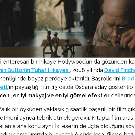
i enteresan bir hikaye Hollywood’un da gözünden ka
in Button’ın Tuhaf Hikayesi
, 2008 yılında
David Finch
enliğinde beyaz perdeye aktarıldı. Başrollerini
Brad 
ett
’in paylaştığı film 13 dalda Oscar’a aday gösterilip
eni, en iyi makyaj ve en iyi görsel efektler
dallarınd
alık bir öyküden yaklaşık 3 saatlik başarılı bir film çı
etmeni ayrıca tebrik etmek gerekir. Kitapla film arası
bii ama ana konu aynı. İki eserin de uçta olduğunu söyl
tadını damağımızda bırakacak ölçüde kısa, filmse bazı