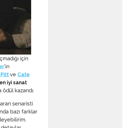
çmadığı için
er
’in
Pitt
ve
Cate
en iyi sanat
a ödül kazandı.
karan senaristi
nda bazı farklar
eyebilirim.
 detaylar