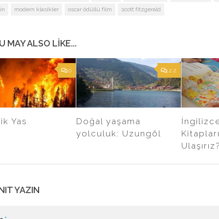
in
modern klasikler
oscar ödüllü film
scott fitzgerald
U MAY ALSO LIKE...
0
22
ik Yas
Doğal yaşama
İngiliz
yolculuk: Uzungöl
Kitaplar
Ulaşırız
NIT YAZIN