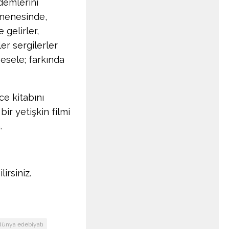
 demlerini
 nenesinde,
gelirler,
er sergilerler
Mesele; farkında
e kitabını
bir yetişkin filmi
.
lirsiniz.
dünya edebiyatı