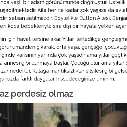
ında yaşlı bir adam görünümünde doğmuştur. Üstelik
uşabilmektedir. Aile her ne kadar şok yaşasa da evlatt
dır, satsan satılmazdır. Böylelikle Button Ailesi, Benja
eri koca bebekleriyle sıra dışı bir hayata yelken açarl
n için hayat tersine akar. Yıllar ilerledikçe gençleşm
örünümünden çıkarak, orta yaşa, gençliğe, çocukluğa
ğinde karısının yanında çok yaşlıdır ama yıllar geçtik
a annesi gibi durmaya başlar. Çocuğu olur ama yılla
zannederler. Kulağa mantıksızlıklar silsilesi gibi gels
unuzda farklı duygular hissedeceğinize eminim.
az perdesiz olmaz