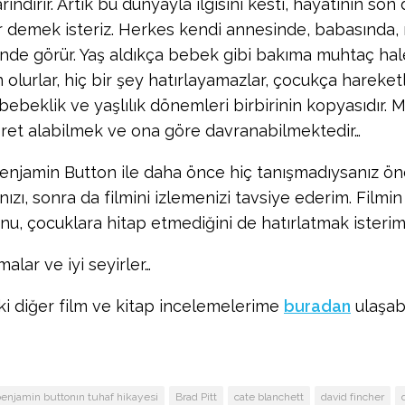
rındırır. Artık bu dünyayla ilgisini kesti, hayatının son
r demek isteriz. Herkes kendi annesinde, babasında,
nde görür. Yaş aldıkça bebek gibi bakıma muhtaç hale 
 olurlar, hiç bir şey hatırlayamazlar, çocukça hareketl
bebeklik ve yaşlılık dönemleri birbirinin kopyasıdır. 
bret alabilmek ve ona göre davranabilmektedir…
enjamin Button ile daha önce hiç tanışmadıysanız önc
zı, sonra da filmini izlemenizi tavsiye ederim. Filmin 
nu, çocuklara hitap etmediğini de hatırlatmak isterim
malar ve iyi seyirler…
ki diğer film ve kitap incelemelerime
buradan
ulaşabi
enjamin buttonın tuhaf hikayesi
Brad Pitt
cate blanchett
david fincher