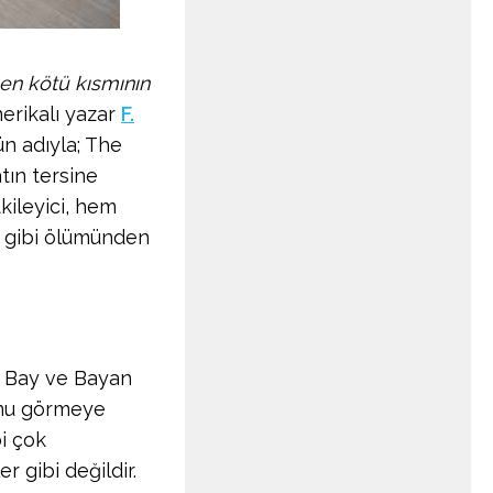
 en kötü kısmının
erikalı yazar
F.
ün adıyla; The
tın tersine
kileyici, hem
r gibi ölümünden
a Bay ve Bayan
lunu görmeye
i çok
 gibi değildir.