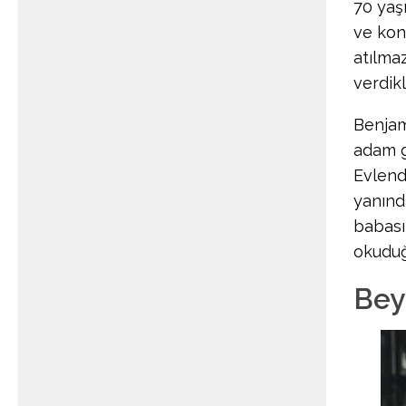
70 yaş
ve kon
atılmaz
verdikl
Benjami
adam g
Evlendi
yanınd
babası 
okuduğ
Bey