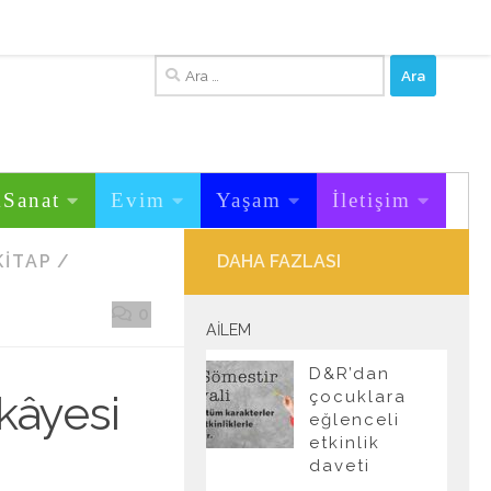
Arama:
&Sanat
Evim
Yaşam
İletişim
KITAP
/
DAHA FAZLASI
0
AILEM
D&R’dan
kâyesi
çocuklara
eğlenceli
etkinlik
daveti