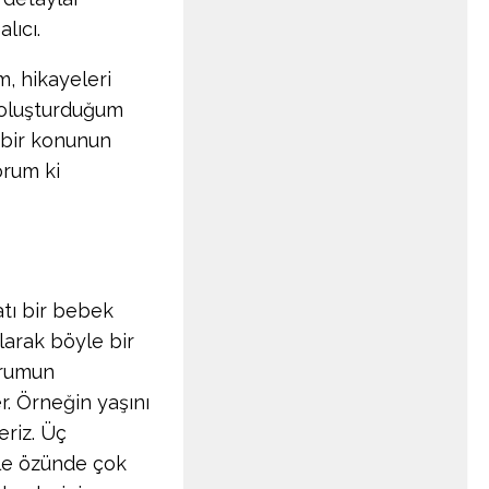
lıcı.
m, hikayeleri
 oluşturduğum
 bir konunun
orum ki
atı bir bebek
olarak böyle bir
urumun
er. Örneğin yaşını
deriz. Üç
mle özünde çok