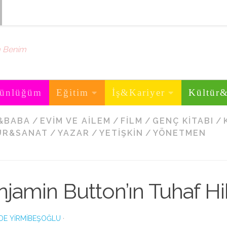
m Benim
ünlüğüm
Eğitim
İş&Kariyer
Kültür
&BABA
/
EVIM VE AILEM
/
FILM
/
GENÇ KITABI
/
ÜR&SANAT
/
YAZAR
/
YETIŞKIN
/
YÖNETMEN
jamin Button’ın Tuhaf Hi
DE YIRMIBEŞOĞLU
·