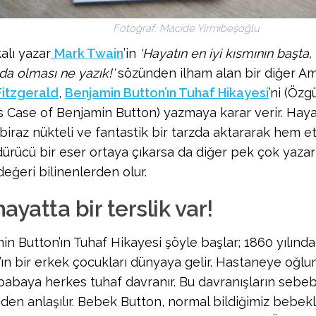
Fotoğraf: Macide Yirmibeşoğlu
alı yazar
Mark Twain
’in
‘Hayatın en iyi kısmının başta,
da olması ne yazık!’
sözünden ilham alan bir diğer Am
Fitzgerald
,
Benjamin Button’ın Tuhaf Hikayesi
’ni (Özg
s Case of Benjamin Button) yazmaya karar verir. Haya
 biraz nükteli ve fantastik bir tarzda aktararak hem et
ürücü bir eser ortaya çıkarsa da diğer pek çok yaza
değeri bilinenlerden olur.
ayatta bir terslik var!
in Button’ın Tuhaf Hikayesi şöyle başlar; 1860 yılınd
’ın bir erkek çocukları dünyaya gelir. Hastaneye oğ
babaya herkes tuhaf davranır. Bu davranışların sebeb
en anlaşılır. Bebek Button, normal bildiğimiz bebekler