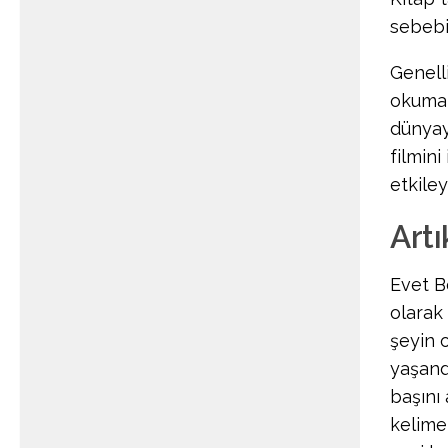
sebebi
Genell
okumak
dünyay
filmin
etkiley
Artı
Evet B
olarak 
şeyin 
yaşandı
başını 
kelime