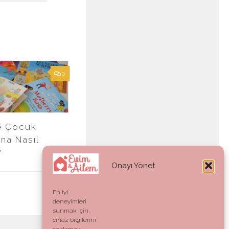
0
ce Çocuk
ına Nasıl
?
Onayı Yönet
En iyi
deneyimleri
sunmak için,
cihaz bilgilerini