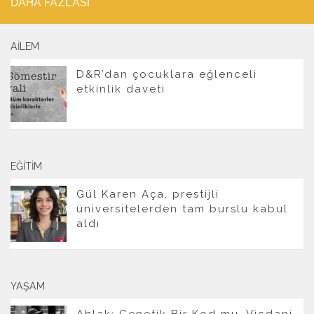
DAHA FAZLASI
AILEM
D&R’dan çocuklara eğlenceli
etkinlik daveti
EĞITIM
Gül Karen Aça, prestijli
üniversitelerden tam burslu kabul
aldı
YAŞAM